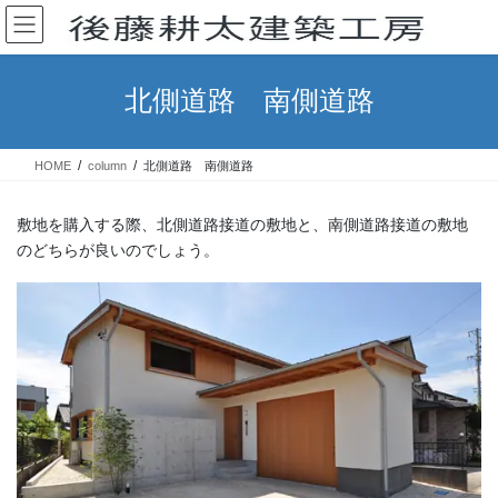
コ
ナ
ン
ビ
テ
ゲ
ン
ー
北側道路 南側道路
ツ
シ
へ
ョ
ス
ン
HOME
column
北側道路 南側道路
キ
に
ッ
移
プ
動
敷地を購入する際、北側道路接道の敷地と、南側道路接道の敷地
のどちらが良いのでしょう。