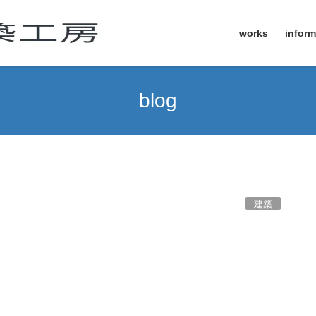
works
inform
blog
建築