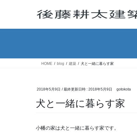
コ
ナ
ン
ビ
テ
ゲ
ン
ー
ツ
シ
へ
ョ
ス
ン
キ
に
ッ
移
HOME
blog
建築
犬と一緒に暮らす家
プ
動
2018年5月9日
/ 最終更新日時 :
2018年5月9日
gotokota
犬と一緒に暮らす家
小幡の家は犬と一緒に暮らす家です。