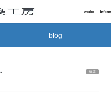
works
inform
blog
建築
ta