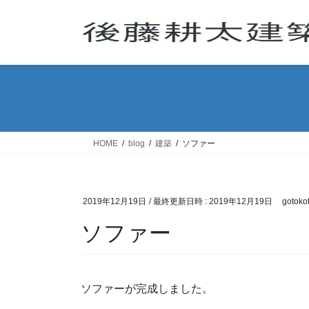
コ
ナ
ン
ビ
テ
ゲ
ン
ー
ツ
シ
へ
ョ
ス
ン
キ
に
ッ
移
HOME
blog
建築
ソファー
プ
動
2019年12月19日
/ 最終更新日時 :
2019年12月19日
gotoko
ソファー
ソファーが完成しました。