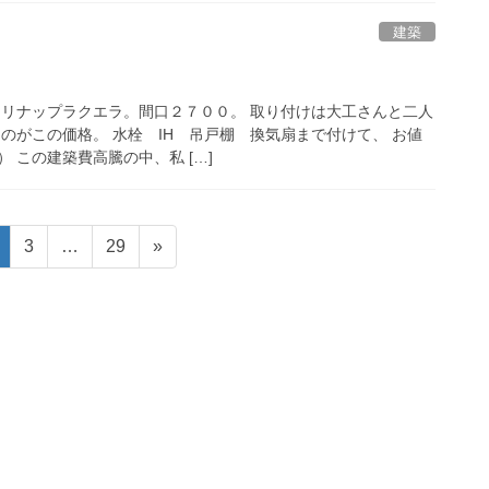
建築
クリナップラクエラ。間口２７００。 取り付けは大工さんと二人
のがこの価格。 水栓 IH 吊戸棚 換気扇まで付けて、 お値
 この建築費高騰の中、私 […]
固
固
固
3
…
29
»
定
定
定
ペ
ペ
ペ
ー
ー
ー
ジ
ジ
ジ