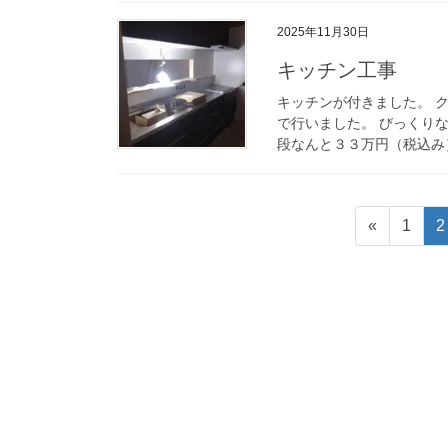
2025年11月30日
キッチン工事
キッチンが付きました。 
で行いました。 びっくりな
段なんと３３万円（税込み）
投
固
«
1
2
稿
定
ペ
の
ー
ペ
ジ
ー
ジ
送