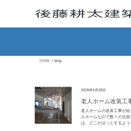
コ
ナ
ン
ビ
テ
ゲ
ン
ー
ツ
シ
へ
ョ
ス
ン
キ
に
ッ
移
HOME
blog
プ
動
2026年4月28日
老人ホーム改装工
老人ホームの改装工事が始
人ホームなので数々の法規
は、どこかほっとするような