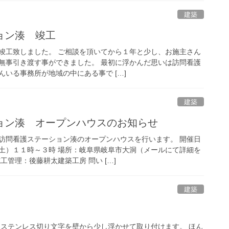
建築
ョン湊 竣工
竣工致しました。 ご相談を頂いてから１年と少し、お施主さん
無事引き渡す事ができました。 最初に浮かんだ思いは訪問看護
いる事務所が地域の中にある事で […]
建築
ョン湊 オープンハウスのお知らせ
訪問看護ステーション湊のオープンハウスを行います。 開催日
土）１１時～３時 場所：岐阜県岐阜市大洞（メールにて詳細を
工管理：後藤耕太建築工房 問い […]
建築
 ステンレス切り文字を壁から少し浮かせて取り付けます。 ほん