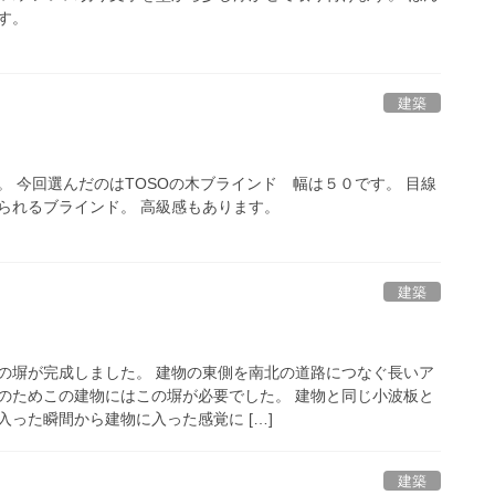
す。
建築
。 今回選んだのはTOSOの木ブラインド 幅は５０です。 目線
られるブラインド。 高級感もあります。
建築
の塀が完成しました。 建物の東側を南北の道路につなぐ長いア
のためこの建物にはこの塀が必要でした。 建物と同じ小波板と
った瞬間から建物に入った感覚に […]
建築